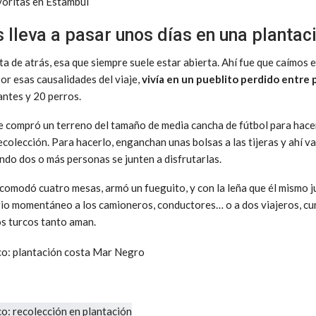
voritas en Estambul
 lleva a pasar unos días en una plantac
a de atrás, esa que siempre suele estar abierta. Ahí fue que caímos en
Por esas causalidades del viaje,
vivía en un pueblito perdido entre
ntes y 20 perros.
e compró un terreno del tamaño de media cancha de fútbol para hacer
colección. Para hacerlo, enganchan unas bolsas a las tijeras y ahí v
ndo dos o más personas se junten a disfrutarlas.
acomodó cuatro mesas, armó un fueguito, y con la leña que él mismo j
ugio momentáneo a los camioneros, conductores… o a dos viajeros, cu
os turcos tanto aman.