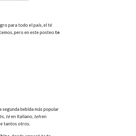
ro para todo el país, el té
nocemos, pero en este posteo
te
 la segunda bebida más popular
és,
tè
en italiano,
teh
en
re tantos otros.