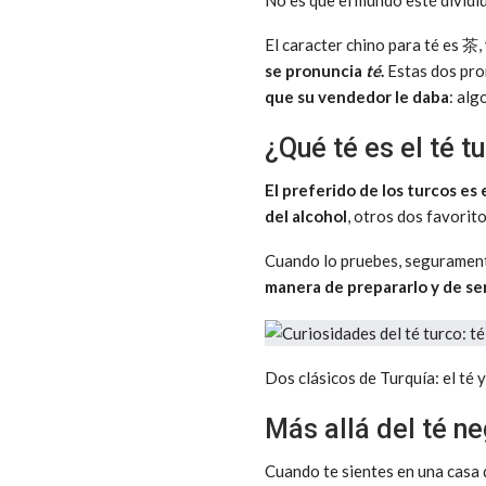
No es que el mundo esté dividi
El caracter chino para té es 茶,
se pronuncia
té
.
Estas dos pro
que su vendedor le daba
: alg
¿Qué té es el té t
El preferido de los turcos es 
del alcohol
, otros dos favorit
Cuando lo pruebes, segurament
manera de prepararlo y de ser
Dos clásicos de Turquía: el té y
Más allá del té ne
Cuando te sientes en una casa d