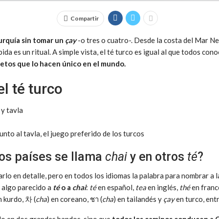
Compartir
urquía sin tomar un
çay
-o tres o cuatro-. Desde la costa del Mar Neg
ida es un ritual. A simple vista, el té turco es igual al que todos co
retos que lo hacen único en el mundo.
l té turco
unto al tavla, el juego preferido de los turcos
os países se llama
chai
y en otros
té
?
arlo en detalle, pero en todos los idiomas la palabra para nombrar a
 algo parecido a
té
o a
chai
:
té
en español,
tea
en inglés,
thé
en franc
 kurdo, 차 (
cha
) en coreano, ชา (
cha
) en tailandés y
çay
en turco, ent