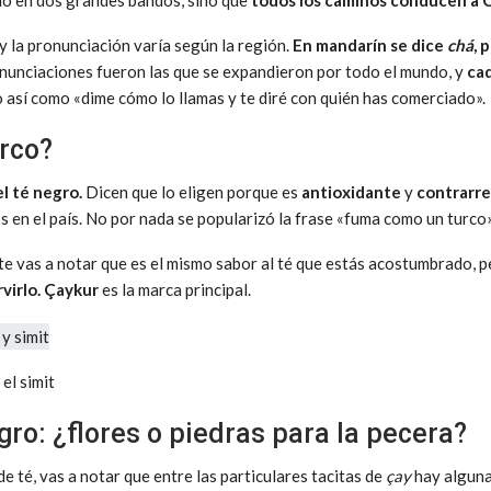
do en dos grandes bandos, sino que
todos los caminos conducen a 
 y la pronunciación varía según la región.
En mandarín se dice
chá
, 
nunciaciones fueron las que se expandieron por todo el mundo, y
ca
o así como «dime cómo lo llamas y te diré con quién has comerciado».
urco?
el té negro.
Dicen que lo eligen porque es
antioxidante
y
contrarre
os en el país. No por nada se popularizó la frase «fuma como un turco»
e vas a notar que es el mismo sabor al té que estás acostumbrado, 
virlo. Çaykur
es la marca principal.
 el simit
gro: ¿flores o piedras para la pecera?
e té, vas a notar que entre las particulares tacitas de
çay
hay alguna