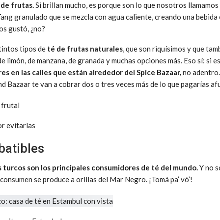
 de frutas.
Si brillan mucho, es porque son lo que nosotros llamamos 
Tang granulado que se mezcla con agua caliente, creando una bebida 
nos gustó, ¿no?
tintos tipos de
té de frutas naturales
, que son riquísimos y que ta
 de limón, de manzana, de granada y muchas opciones más. Eso sí: si e
 en las calles que están alrededor del Spice Bazaar,
no adentro. 
nd Bazaar te van a cobrar dos o tres veces más de lo que pagarías af
or evitarlas
batibles
s turcos son los principales consumidores de té del mundo.
Y no s
 consumen se produce a orillas del Mar Negro. ¡Tomá pa’ vó’!