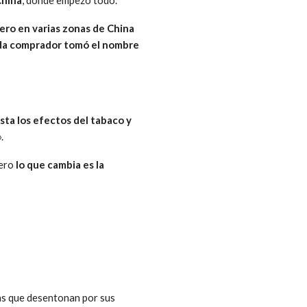
China
, donde empezó todo.
pero en varias zonas de China
da comprador tomó el nombre
sta los efectos del tabaco y
.
pero
lo que cambia es la
s que desentonan por sus