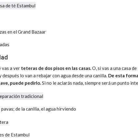
cadas
dad
é vas a ver
teteras de dos pisos en las casas.
O, si vas a una casa de
y después lo van a rebajar con agua desde una canilla.
De esta form
uave, puede pedirlo.
Si no le aclarás nada, siempre será un punto int
 pavas; de la canilla, el agua hirviendo
les de Estambul