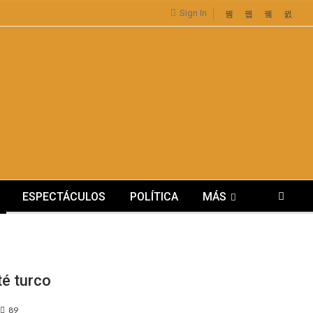
Sign In
ESPECTÁCULOS
POLÍTICA
MÁS
té turco
89