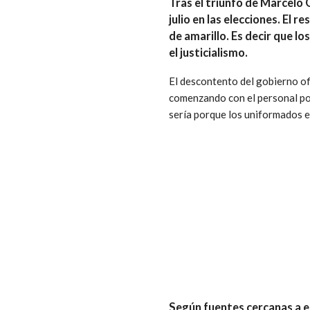
Tras el triunfo de Marcelo
julio en las elecciones. El
de amarillo.
Es decir que lo
el justicialismo.
El descontento del gobierno ofi
comenzando con el personal pol
sería porque los uniformados e
Según fuentes cercanas a e