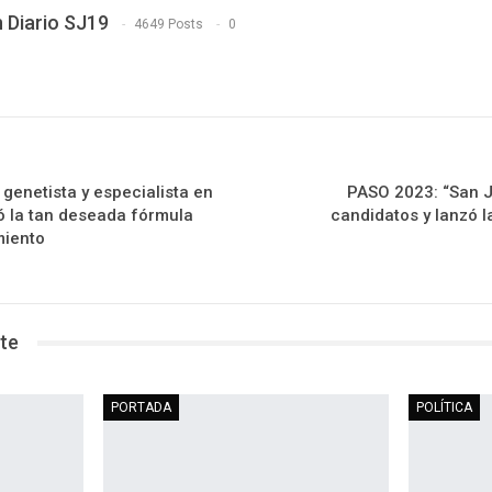
 Diario SJ19
4649 Posts
0
, genetista y especialista en
PASO 2023: “San J
ó la tan deseada fórmula
candidatos y lanzó l
miento
te
PORTADA
POLÍTICA