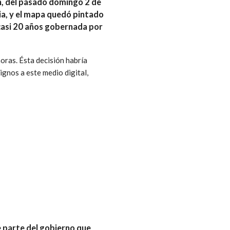
n, del pasado domingo 2 de
ria, y el mapa quedó pintado
 casi 20 años gobernada por
horas. Ésta decisión habría
ignos a este medio digital,
 parte del gobierno que