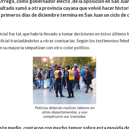
 Orrego, como gobernador electo ,de la oposición en San Jua
 resultado sumó a otra provincia cuyana que volvió hacer histo
s primeros días de diciembre termina en San Juan un ciclo de
cial fue tal, que habría llevado a tomar decisiones en éstos últimos 
icial trasladándolos a otras comisarías. Según los testimonios fided
n su mayoría simpatizan con otro color político.
Policías deberán realizar labores en
otros departamentos, y eso
complicaría sus traslados.
ste medio,
contaron con mucho temor sobre esta movida de