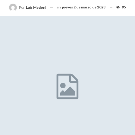
en
jueves 2 de marzo de 2023
95
Por
Luis Medoni