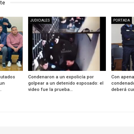
te
JUDICIALES
PORTADA
putados
Condenaron a un expolicía por
Con apena
 un
golpear a un detenido esposado: el
condenado 
…
video fue la prueba…
deberá cu