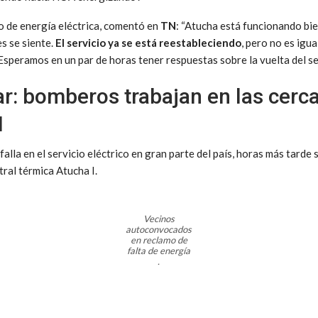
o de energía eléctrica, comentó en
TN
: “Atucha está funcionando bi
es se siente.
El servicio ya se está reestableciendo
, pero no es igua
. Esperamos en un par de horas tener respuestas sobre la vuelta del ser
ar: bomberos trabajan en las cerca
I
falla en el servicio eléctrico en gran parte del país, horas más tarde 
tral térmica Atucha I.
Vecinos
autoconvocados
en reclamo de
falta de energía
.