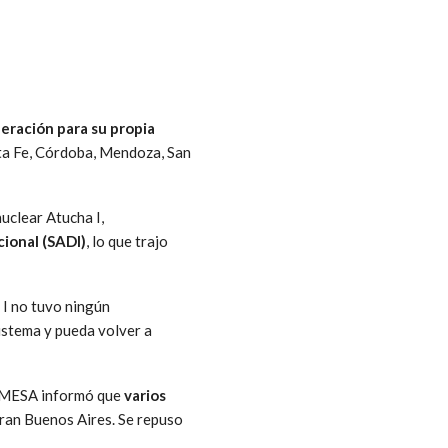
eración para su propia
ta Fe, Córdoba, Mendoza, San
nuclear Atucha I,
ional (SADI)
, lo que trajo
 I no tuvo ningún
istema y pueda volver a
AMMESA informó que
varios
Gran Buenos Aires. Se repuso