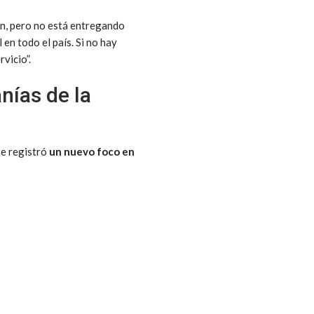
en, pero no está entregando
l en todo el país. Si no hay
vicio”.
nías de la
se registró
un nuevo foco en