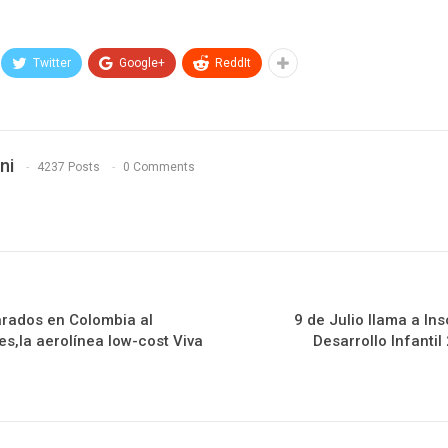
Twitter
Google+
ReddIt
ni
4237 Posts
0 Comments
arados en Colombia al
9 de Julio llama a In
s,la aerolínea low-cost Viva
Desarrollo Infantil