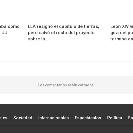
jaba como
LLA resignó el capítulo de tierras,
León XIV vi
.UU.:
pero salvó el resto del proyecto
gira del p
sobre la…
termina e
Los comentarios están cerrados.
ales
Sociedad
Internacionales
Espectáculos
Política
Sa