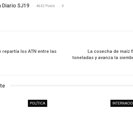
 Diario SJ19
4632 Posts
0
e repartía los ATN entre las
La cosecha de maíz f
toneladas y avanza la siem
te
POLÍTICA
INTERNACI