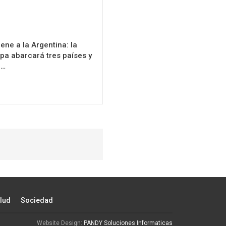
ene a la Argentina: la
apa abarcará tres países y
n…
lud
Sociedad
Website Design:
PANDY Soluciones Informaticas