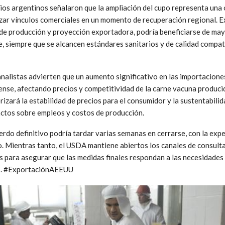
os argentinos señalaron que la ampliación del cupo representa una 
rzar vínculos comerciales en un momento de recuperación regional. E
 de producción y proyección exportadora, podría beneficiarse de ma
 siempre que se alcancen estándares sanitarios y de calidad compat
analistas advierten que un aumento significativo en las importacion
nse, afectando precios y competitividad de la carne vacuna producid
izará la estabilidad de precios para el consumidor y la sustentabilidad
ctos sobre empleos y costos de producción.
erdo definitivo podría tardar varias semanas en cerrarse, con la exp
ño. Mientras tanto, el USDA mantiene abiertos los canales de consulta
 para asegurar que las medidas finales respondan a las necesidades d
es. #ExportaciónAEEUU