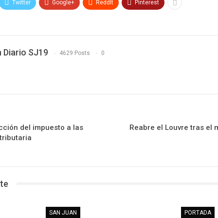
Twitter
Google+
ReddIt
Pinterest
 Diario SJ19
4629 Posts
0
cción del impuesto a las
Reabre el Louvre tras el 
ributaria
te
SAN JUAN
PORTADA