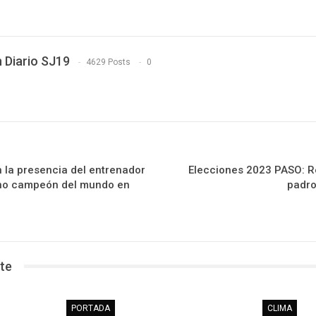
 Diario SJ19
4629 Posts
0
 la presencia del entrenador
Elecciones 2023 PASO: R
ino campeón del mundo en
padro
te
PORTADA
CLIMA