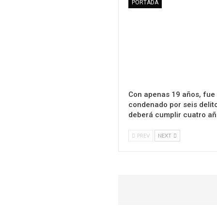
PORTADA
Con apenas 19 años, fue
condenado por seis delit
deberá cumplir cuatro a
PREV
NEXT