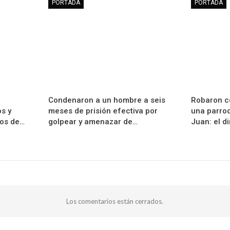
PORTADA
PORTADA
Condenaron a un hombre a seis
Robaron ce
os y
meses de prisión efectiva por
una parroq
ños de…
golpear y amenazar de…
Juan: el d
Los comentarios están cerrados.