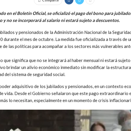
Compartir
do en el Boletín Oficial, se oficializó el pago del bono para jubila
y no se incorporará al salario ni estará sujeto a descuentos.
ubilados y pensionados de la Administración Nacional de la Seguridad
 durante el mes de octubre. La medida fue oficializada a través de u
te de las políticas para acompañar a los sectores más vulnerables ante
o que significa que no se integrará al haber mensual ni estará sujet
ivo brindar un alivio económico inmediato sin modificar la estructur
ad del sistema de seguridad social.
l poder adquisitivo de los jubilados y pensionados, en un contexto e
 de vida. Desde el Gobierno señalaron que este pago extraordinario 
más lo necesitan, especialmente en un momento de crisis inflacionari