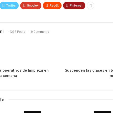
Twitter
Google+
ReddIt
Pinterest
ni
4237 Posts
0 Comments
á operativos de limpieza en
Suspenden las clases en to
ta semana
m
te