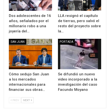
Dos adolescentes de 16
LLA resignó el capítulo
años, señalados por el
de tierras, pero salvó el
millonario robo a una
resto del proyecto sobre
joyería del…
la…
SAN JUAN
PORTADA
Cómo sedujo San Juan
Se difundió un nuevo
a los mercados
video incorporado a la
internacionales para
investigación del caso
financiar sus obras…
Facundo Moyano
PREV
NEXT