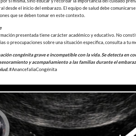
por sí misma, sino educar y recordar la importancia del cuidado pren
 desde el inicio del embarazo. El equipo de salud debe comunicarse 
siones que se deben tomar en este contexto.
e
ormación presentada tiene carácter académico y educativo. No cons
ias o preocupaciones sobre una situación específica, consulta a tu m
ación congénita grave e incompatible con la vida. Se detecta en c
asesoramiento y acompañamiento a las familias durante el embarazo
alud.
#AnancefaliaCongénita