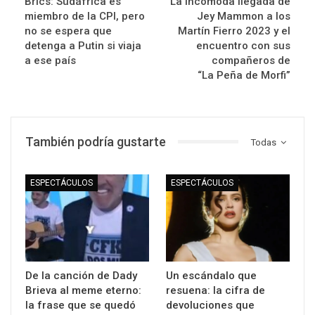
Brics: Sudáfrica es
La incómoda llegada de
miembro de la CPI, pero
Jey Mammon a los
no se espera que
Martín Fierro 2023 y el
detenga a Putin si viaja
encuentro con sus
a ese país
compañeros de
“La Peña de Morfi”
También podría gustarte
Todas
ESPECTÁCULOS
ESPECTÁCULOS
De la canción de Dady
Un escándalo que
Brieva al meme eterno:
resuena: la cifra de
la frase que se quedó
devoluciones que