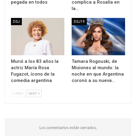
pegada en todos
complica a Rosalía en
la…
DSJ
DSJ19
Murió a los 83 años la
Tamara Rogouski, de
actriz María Rosa
Misiones al mundo: la
Fugazot, ícono de la
noche en que Argentina
comedia argentina
coronó a su nueva…
PREV
NEXT
Los comentarios están cerrados.