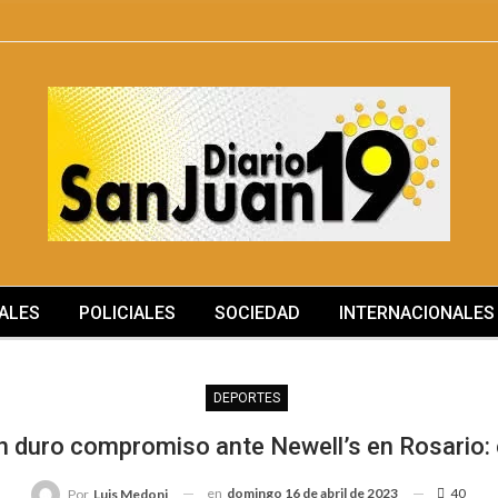
ALES
POLICIALES
SOCIEDAD
INTERNACIONALES
DEPORTES
un duro compromiso ante Newell’s en Rosario
en
domingo 16 de abril de 2023
40
Por
Luis Medoni