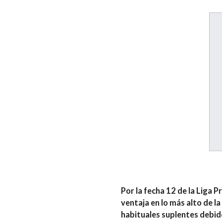
Por la fecha 12 de la
Liga P
ventaja en lo más alto de l
habituales suplentes debido