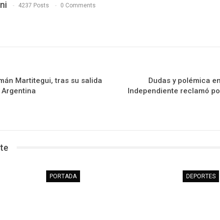
ni
4237 Posts
0 Comments
án Martitegui, tras su salida
Dudas y polémica en
 Argentina
Independiente reclamó por
te
PORTADA
DEPORTES