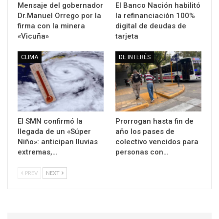
Mensaje del gobernador
El Banco Nación habilitó
Dr.Manuel Orrego por la
la refinanciación 100%
firma con la minera
digital de deudas de
«Vicuña»
tarjeta
CLIMA
DE INTERÉS
El SMN confirmó la
Prorrogan hasta fin de
llegada de un «Súper
año los pases de
Niño»: anticipan lluvias
colectivo vencidos para
extremas,…
personas con…
PREV
NEXT