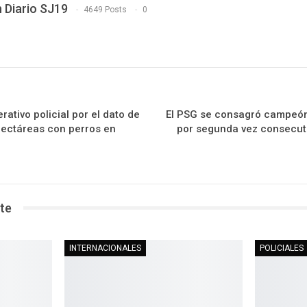
 Diario SJ19
4649 Posts
0
ativo policial por el dato de
El PSG se consagró campeó
 hectáreas con perros en
por segunda vez consecuti
te
INTERNACIONALES
POLICIALES