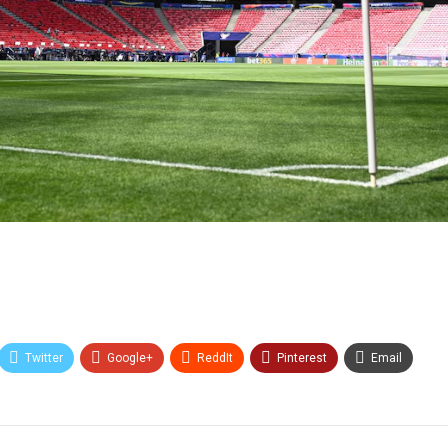
Twitter
Google+
ReddIt
Pinterest
Email