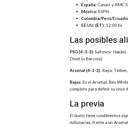
España:
Canal+ y RMC S
México:
ESPN
Colombia/Perú/Ecuado
EE.UU. (ET):
12:00 hs
Las posibles a
PSG (4-3-3):
Safonov; Hakimi, 
Doué (o Barcola).
Arsenal (4-3-3):
Raya; Timber, 
Bajas:
En el Arsenal, Ben White 
completo para definir su once d
La previa
El duelo tiene condimentos esp
millonarias, frente a un Arsen