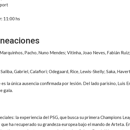
port
r:
11:00 hs
lineaciones
Marquinhos, Pacho, Nuno Mendes; Vitinha, Joao Neves, Fabián Ruiz;
Saliba, Gabriel, Calafiori; Odegaard, Rice, Lewis-Skelly; Saka, Havert
es la única ausencia confirmada por lesión. Del lado parisino, Luis E
e gala.
eciales: la experiencia del PSG, que busca su primera Champions Lea
al que ha recuperado su grandeza europea bajo el mando de Arteta. E