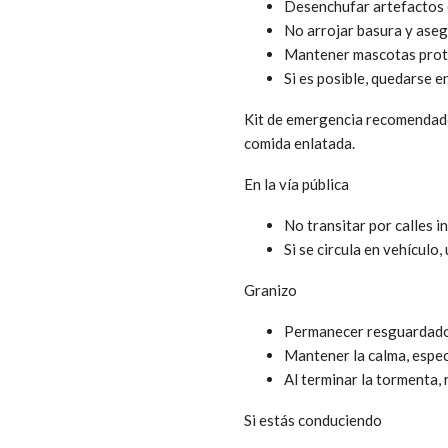
Desenchufar artefactos 
No arrojar basura y aseg
Mantener mascotas prot
Si es posible, quedarse e
Kit de emergencia recomendado:
comida enlatada.
En la vía pública
No transitar por calles i
Si se circula en vehículo,
Granizo
Permanecer resguardado; 
Mantener la calma, espec
Al terminar la tormenta,
Si estás conduciendo