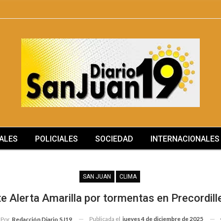
ALES
POLICIALES
SOCIEDAD
INTERNACIONALES
SAN JUAN
CLIMA
te Alerta Amarilla por tormentas en Precordil
Publicada el
jueves 4 de diciembre de 2025
Por
Redacción Diario SJ19