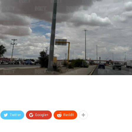
Twitter
Google+
ReddIt