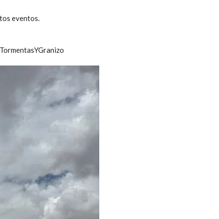
stos eventos.
PorTormentasYGranizo