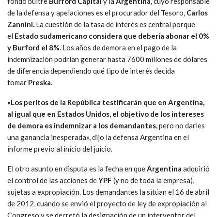
fondo buitre
Burford Capital
y la
Argentina
, cuyo responsable
de la defensa y apelaciones es el procurador del Tesoro,
Carlos
Zannini.
La cuestión de la tasa de interés es central porque
el
Estado sudamericano considera que debería abonar el 0%
y Burford el 8%.
Los años de demora en el pago de la
indemnización podrían generar hasta 7600 millones de dólares
de diferencia dependiendo qué tipo de interés decida
tomar
Preska
.
«Los peritos de la República testificarán que en Argentina,
al igual que en Estados Unidos, el objetivo de los intereses
de demora es indemnizar a los demandantes,
pero no darles
una ganancia inesperada», dijo la defensa Argentina en el
informe previo al inicio del juicio.
El otro asunto en disputa es la fecha en que
Argentina
adquirió
el control de las acciones de
YPF
(y no de toda la empresa),
sujetas a expropiación. Los demandantes la sitúan el 16 de abril
de 2012, cuando se envió el proyecto de ley de expropiación al
Congreso y se decretó la designación de un interventor del