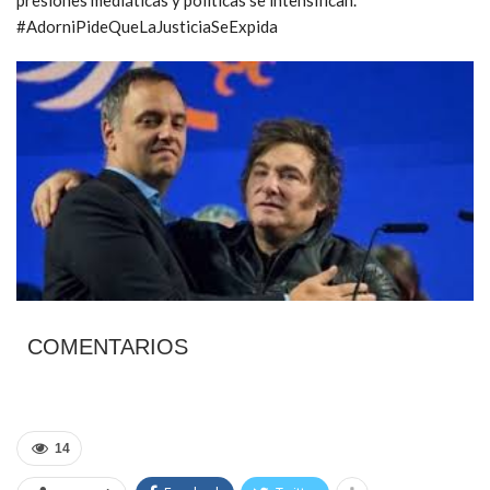
presiones mediáticas y políticas se intensifican.
#AdorniPideQueLaJusticiaSeExpida
COMENTARIOS
14