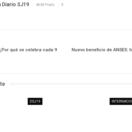
 Diario SJ19
4638 Posts
0
 ¿Por qué se celebra cada 9
Nuevo beneficio de ANSES: 
te
DSJ19
INTERNACI