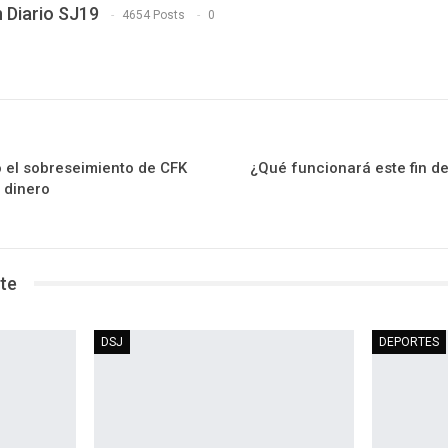
 Diario SJ19
4654 Posts
0
ó el sobreseimiento de CFK
¿Qué funcionará este fin 
 dinero
te
DSJ
DEPORTES