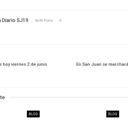
 Diario SJ19
4649 Posts
0
 hoy viernes 2 de junio
En San Juan se marchará 
te
BLOG
BLOG