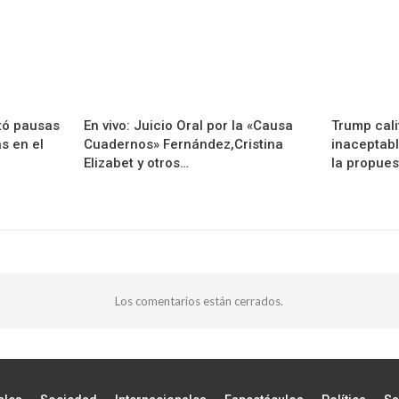
tó pausas
En vivo: Juicio Oral por la «Causa
Trump cali
as en el
Cuadernos» Fernández,Cristina
inaceptabl
Elizabet y otros…
la propues
Los comentarios están cerrados.