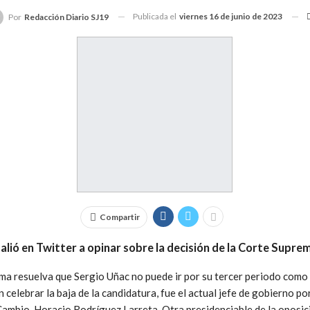
Publicada el
viernes 16 de junio de 2023
Por
Redacción Diario SJ19
Compartir
alió en Twitter a opinar sobre la decisión de la Corte Suprem
ma resuelva que Sergio Uñac no puede ir por su tercer periodo como
n celebrar la baja de la candidatura, fue el actual jefe de gobierno 
Cambio, Horacio Rodríguez Larreta. Otra presidenciable de la oposici