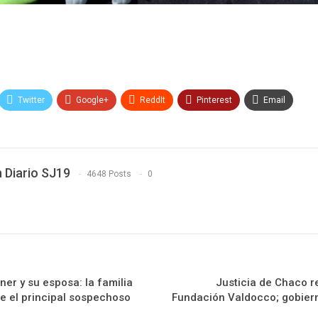
Twitter
Google+
ReddIt
Pinterest
Email
 Diario SJ19
4648 Posts
0
ner y su esposa: la familia
Justicia de Chaco 
ge el principal sospechoso
Fundación Valdocco; gobier