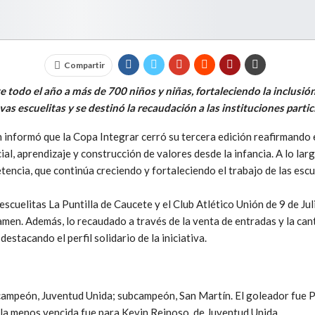
Compartir
 todo el año a más de 700 niños y niñas, fortaleciendo la inclusió
vas escuelitas y se destinó la recaudación a las instituciones partic
 informó que la Copa Integrar cerró su tercera edición reafirmando 
al, aprendizaje y construcción de valores desde la infancia. A lo lar
tencia, que continúa creciendo y fortaleciendo el trabajo de las escu
escuelitas La Puntilla de Caucete y el Club Atlético Unión de 9 de Ju
amen. Además, lo recaudado a través de la venta de entradas y la can
destacando el perfil solidario de la iniciativa.
mpeón, Juventud Unida; subcampeón, San Martín. El goleador fue P
la menos vencida fue para Kevin Reinoso, de Juventud Unida.