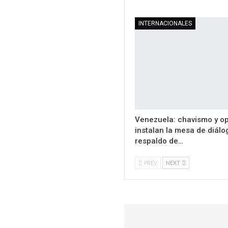
INTERNACIONALES
Venezuela: chavismo y o
instalan la mesa de diál
respaldo de…
PREV
NEXT