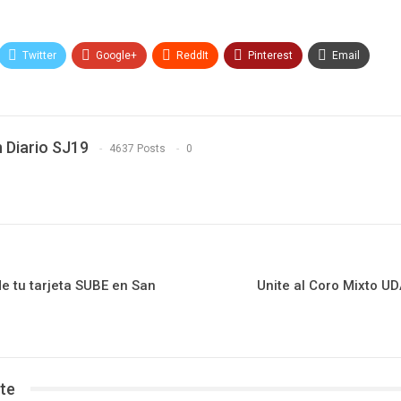
Twitter
Google+
ReddIt
Pinterest
Email
 Diario SJ19
4637 Posts
0
e tu tarjeta SUBE en San
Unite al Coro Mixto UD
te