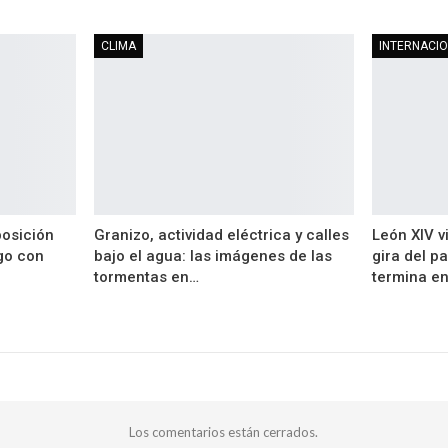
CLIMA
INTERNACI
posición
Granizo, actividad eléctrica y calles
León XIV vi
ogo con
bajo el agua: las imágenes de las
gira del p
tormentas en…
termina e
Los comentarios están cerrados.