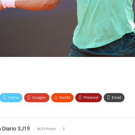
Twitter
Google+
ReddIt
Pinterest
Email
 Diario SJ19
4629 Posts
0