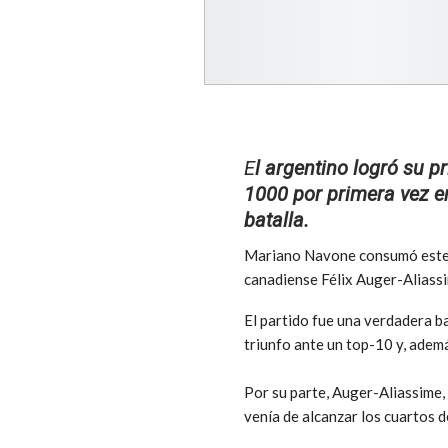
E
l argentino logró su p
1000 por primera vez en
batalla.
Mariano Navone consumó este sá
canadiense Félix Auger-Aliass
El partido fue una verdadera ba
triunfo ante un top-10 y, ademá
Por su parte, Auger-Aliassime,
venía de alcanzar los cuartos 