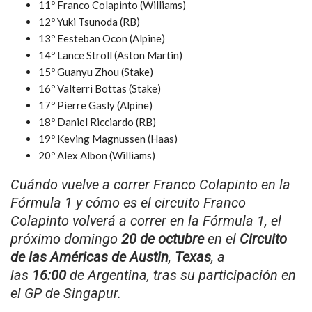
11º Franco Colapinto (Williams)
12º Yuki Tsunoda (RB)
13º Eesteban Ocon (Alpine)
14º Lance Stroll (Aston Martin)
15º Guanyu Zhou (Stake)
16º Valterri Bottas (Stake)
17º Pierre Gasly (Alpine)
18º Daniel Ricciardo (RB)
19º Keving Magnussen (Haas)
20º Alex Albon (Williams)
Cuándo vuelve a correr Franco Colapinto en la
Fórmula 1 y cómo es el circuito Franco
Colapinto volverá a correr en la Fórmula 1, el
próximo domingo
20 de octubre
en el
Circuito
de las Américas de Austin
,
Texas
, a
las
16:00
de Argentina, tras su participación en
el GP de Singapur.