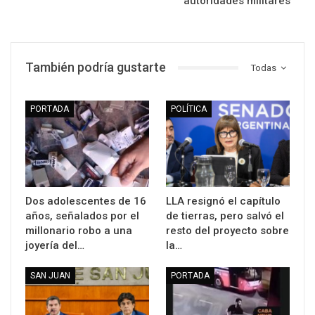
autoridades militares
También podría gustarte
Todas
PORTADA
POLÍTICA
Dos adolescentes de 16
LLA resignó el capítulo
años, señalados por el
de tierras, pero salvó el
millonario robo a una
resto del proyecto sobre
joyería del…
la…
SAN JUAN
PORTADA