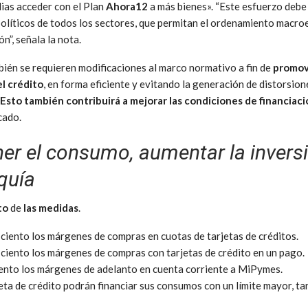
lias acceder con el Plan
Ahora12
a más bienes». “Este esfuerzo deb
 políticos de todos los sectores, que permitan el ordenamiento mac
ón”, señala la nota.
mbién se requieren modificaciones al marco normativo a fin de
promove
el crédito
, en forma eficiente y evitando la generación de distorsion
Esto también contribuirá a mejorar las condiciones de financiac
cado.
ner el consumo, aumentar la inversi
equía
to
de
las medidas
.
ciento los márgenes de compras en cuotas de tarjetas de créditos.
ciento los márgenes de compras con tarjetas de crédito en un pago.
ento los márgenes de adelanto en cuenta corriente a MiPymes.
ta de crédito podrán financiar sus consumos con un límite mayor, t