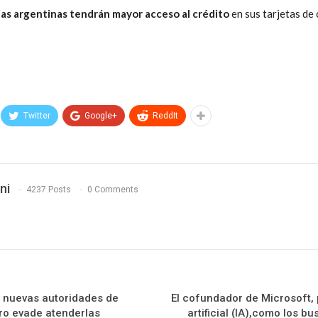
lias argentinas tendrán mayor acceso al crédito
en sus tarjetas de 
Twitter
Google+
ReddIt
ni
4237 Posts
0 Comments
as nuevas autoridades de
El cofundador de Microsoft, p
o evade atenderlas
artificial (IA),como los b