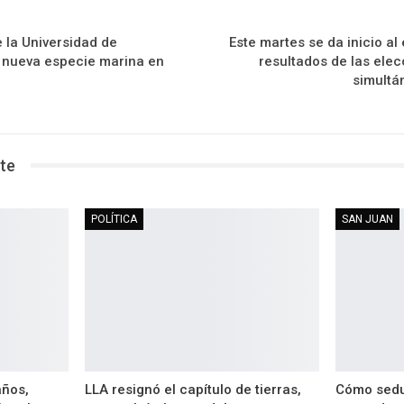
e la Universidad de
Este martes se da inicio al 
a nueva especie marina en
resultados de las elec
simultá
te
POLÍTICA
SAN JUAN
años,
LLA resignó el capítulo de tierras,
Cómo sedu