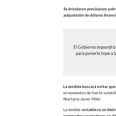
Se brindaron precisiones sobr
adquisición de dólares financi
El Gobierno impondrá 
para ponerle tope a 
La medida buscará evitar que 
en momentos de fuerte volatili
libertario,Javier Milei.
La medida
«establece un límit
nominados y pagaderos en dóla