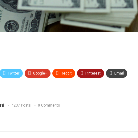
Twitter
Google+
ReddIt
Pinterest
Email
ni
4237 Posts
0 Comments