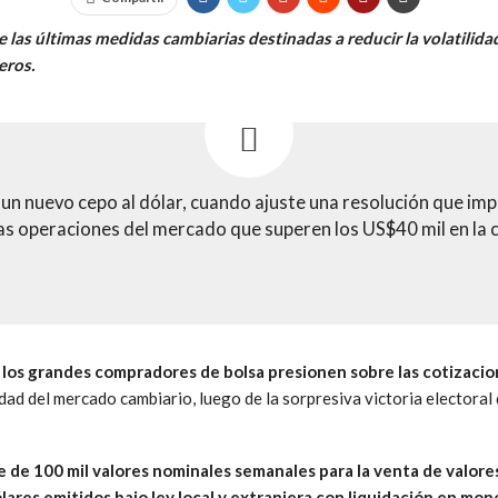
e las últimas medidas cambiarias destinadas a reducir la volatilid
eros.
un nuevo cepo al dólar, cuando ajuste una resolución que im
las operaciones del mercado que superen los US$40 mil en la
los grandes compradores de bolsa presionen sobre las cotizacione
dad del mercado cambiario, luego de la sorpresiva victoria electoral 
e de 100 mil valores nominales semanales para la venta de valores
res emitidos bajo ley local y extranjera con liquidación en mone