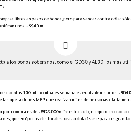
T».
compras libres en pesos de bonos, pero para vender contra dólar sólo
ignifican unos
US$40 mil.
cta a los bonos soberanos, como el GD30 y AL30, los más uti
anismo,
«los 100 mil nominales semanales equivalen a unos USD4
de las operaciones MEP que realizan miles de personas diariament
o por compra es de USD3.000».
De este modo, el equipo económico 
ores, que en épocas electorales buscan dolarizarse para resguardar