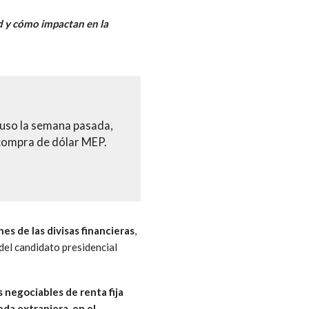
ad y cómo impactan en la
puso la semana pasada,
 compra de dólar MEP.
s de las divisas financieras
,
del candidato presidencial
 negociables de renta fija
da extranjera, en el