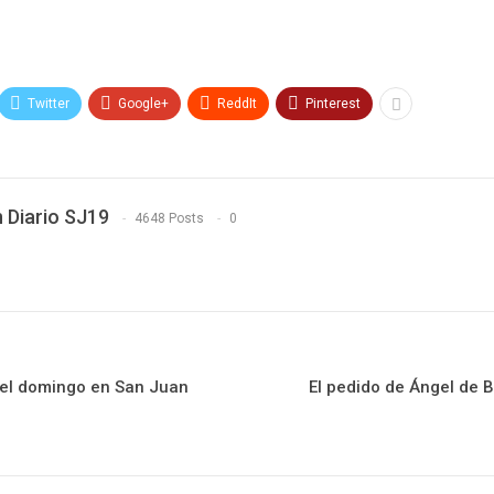
Twitter
Google+
ReddIt
Pinterest
 Diario SJ19
4648 Posts
0
del domingo en San Juan
El pedido de Ángel de Br