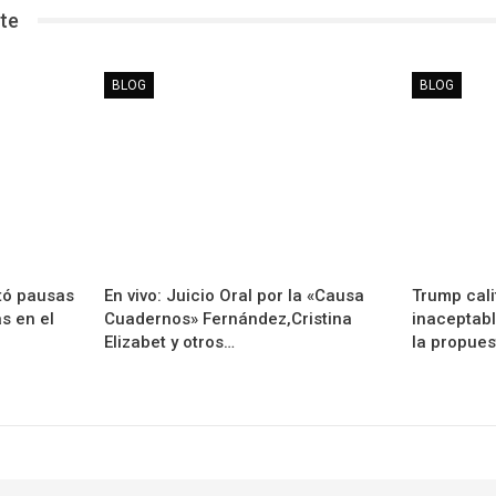
te
BLOG
BLOG
tó pausas
En vivo: Juicio Oral por la «Causa
Trump cali
as en el
Cuadernos» Fernández,Cristina
inaceptabl
Elizabet y otros…
la propues