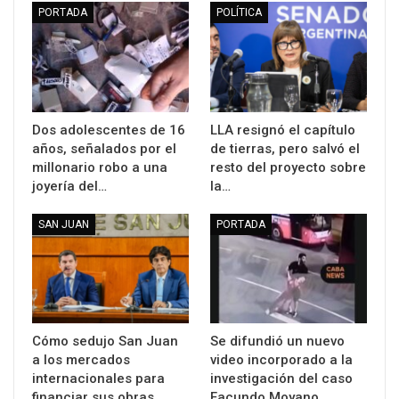
PORTADA
POLÍTICA
Dos adolescentes de 16
LLA resignó el capítulo
años, señalados por el
de tierras, pero salvó el
millonario robo a una
resto del proyecto sobre
joyería del…
la…
SAN JUAN
PORTADA
Cómo sedujo San Juan
Se difundió un nuevo
a los mercados
video incorporado a la
internacionales para
investigación del caso
financiar sus obras…
Facundo Moyano