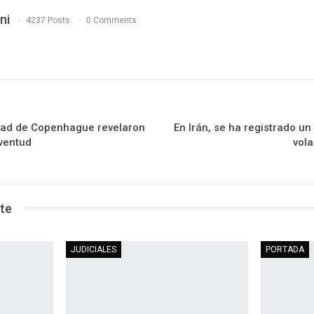
ni
4237 Posts
0 Comments
sidad de Copenhague revelaron
En Irán, se ha registrado un
uventud
vola
te
JUDICIALES
PORTADA