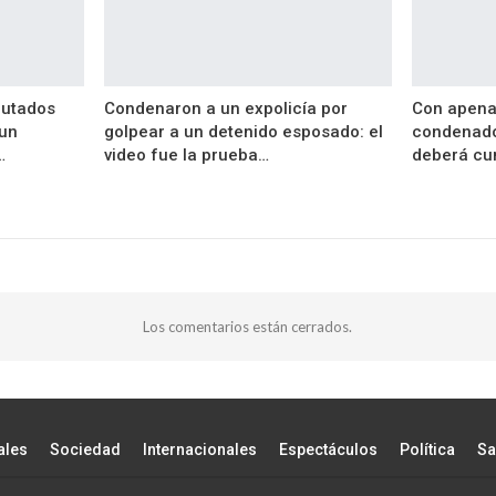
putados
Condenaron a un expolicía por
Con apena
 un
golpear a un detenido esposado: el
condenado 
…
video fue la prueba…
deberá cu
Los comentarios están cerrados.
ales
Sociedad
Internacionales
Espectáculos
Política
Sa