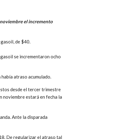
n noviembre el incremento
l gasoil, de $40.
l gasoil se incrementaron ocho
ya había atraso acumulado.
estos desde el tercer trimestre
en noviembre estará en fecha la
manda. Ante la disparada
18. De regularizar el atraso tal