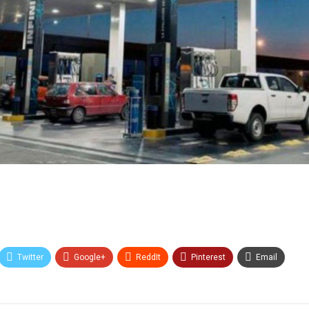
Twitter
Google+
ReddIt
Pinterest
Email