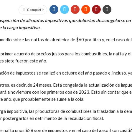
Compartir
suspensión de alícuotas impositivas que deberían descongelarse e
 la carga impositiva.
edio sobre las naftas de alrededor de $60 por litro y, en el caso de
 primer acuerdo de precios justos para los combustibles, la nafta y e
es siete fueron este año.
ación de impuestos se realizó en octubre del año pasado e, incluso, 
tres, es decir, de 24 meses. Está congelada la actualización de impu
gará a noviembre con los primeros dos de 2023. Esto sin contar que 
ste año, que probablemente se sume a la cola.
rga impositiva, las productoras de combustibles la trasladan a la de
or postergarlos en detrimento de la recaudación fiscal.
 de nafta unos $28 son de impuestos y en el caso del gasoil son casi $