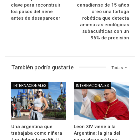
clave para reconstruir
canadiense de 15 años
los pasos del nene
creó una tortuga
antes de desaparecer
robótica que detecta
amenazas ecológicas
subacuáticas con un
96% de precisión
También podría gustarte
Todas
INTERNACIONALES
INTERNACIONALES
Una argentina que
León XIV viene a la
trabajaba como niñera
Argentina: la gira del
fue detenida en EE.UU.:
papa abarcará tres