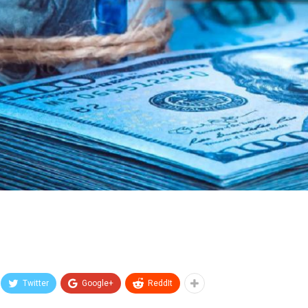
Twitter
Google+
ReddIt