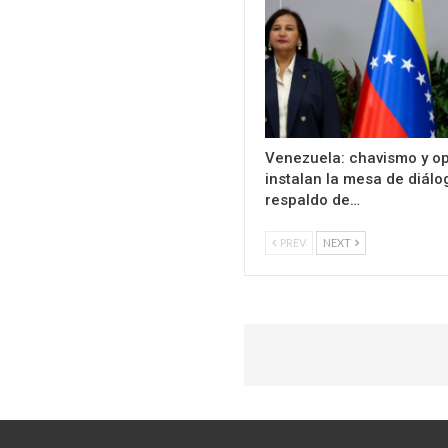
Venezuela: chavismo y o
instalan la mesa de diál
respaldo de…
PREV
NEXT