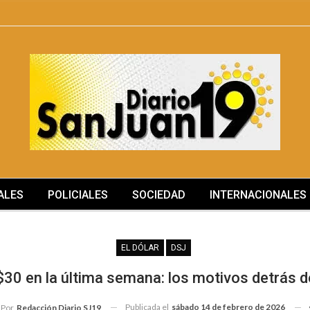
ALES
POLICIALES
SOCIEDAD
INTERNACIONALES
MÁS
EL DÓLAR
DSJ
ó $30 en la última semana: los motivos detrás 
Publicada el
sábado 14 de febrero de 2026
Por
Redacción Diario SJ19