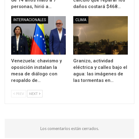
de 14 años mató a 7
calculó que reparar los
personas, hirió a…
daños costará $468…
INTERNACIONALES
CLIMA
Venezuela: chavismo y
Granizo, actividad
oposición instalan la
eléctrica y calles bajo el
mesa de diálogo con
agua: las imágenes de
respaldo de…
las tormentas en…
PREV
NEXT
Los comentarios están cerrados.