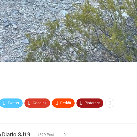
Twitter
Google+
ReddIt
Pinterest
 Diario SJ19
4629 Posts
0