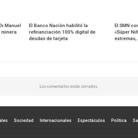
Dr.Manuel
El Banco Nación habilitó la
El SMN con
a minera
refinanciación 100% digital de
«Súper Niñ
deudas de tarjeta
extremas,
Los comentarios están cerrados.
ales
Sociedad
Internacionales
Espectáculos
Política
Sa