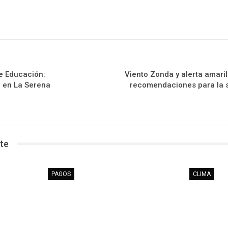
e Educación:
Viento Zonda y alerta amari
 en La Serena
recomendaciones para la s
te
PAGOS
CLIMA