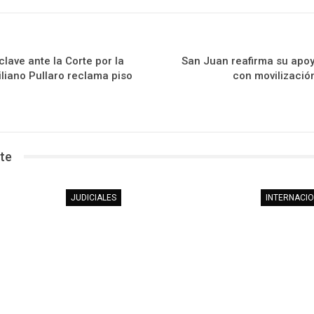
clave ante la Corte por la
San Juan reafirma su apoy
liano Pullaro reclama piso
con movilizació
te
JUDICIALES
INTERNACI