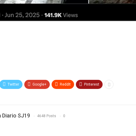
Twitter
Google+
ReddIt
Pinterest
 Diario SJ19
4648 Posts
0