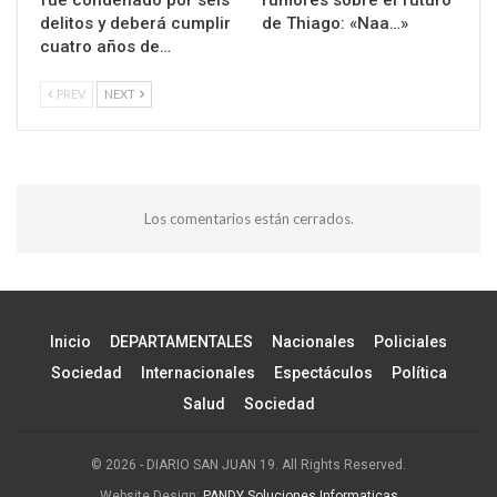
fue condenado por seis
rumores sobre el futuro
delitos y deberá cumplir
de Thiago: «Naa…»
cuatro años de…
PREV
NEXT
Los comentarios están cerrados.
Inicio
DEPARTAMENTALES
Nacionales
Policiales
Sociedad
Internacionales
Espectáculos
Política
Salud
Sociedad
© 2026 - DIARIO SAN JUAN 19. All Rights Reserved.
Website Design:
PANDY Soluciones Informaticas