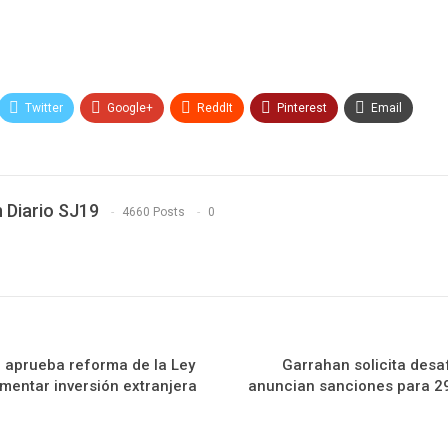
Twitter
Google+
ReddIt
Pinterest
Email
 Diario SJ19
4660 Posts
0
 aprueba reforma de la Ley
Garrahan solicita desa
mentar inversión extranjera
anuncian sanciones para 29