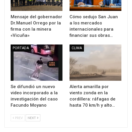
Mensaje del gobernador
Cómo sedujo San Juan
Dr.Manuel Orrego por la
a los mercados
firma con la minera
internacionales para
«Vicuña»
financiar sus obras…
PORTADA
CLIMA
Se difundió un nuevo
Alerta amarilla por
video incorporado a la
viento zonda en la
investigación del caso
cordillera: ráfagas de
Facundo Moyano
hasta 70 km/h y alto…
PREV
NEXT