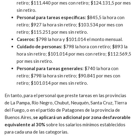
retiro; $111.440 por mes con retiro; $124.131,5 por mes
sin retiro.
Personal para tareas específicas:
$845,5 la hora con
retiro; $927 la hora sin retiro; $103.534 por mes con
retiro; $115.251 por mes sin retiro.
Caseros:
$798 la hora y $101.014 el monto mensual.
Cuidado de personas:
$798 la hora con retiro; $893 la
hora sin retiro; $101.014 por mes con retiro; $112.569,5
por mes sin retiro.
Personal para tareas generales:
$740 la hora con
retiro; $798 la hora sin retiro; $90.841 por mes con
retiro; $101.014 por mes sin retiro.
En tanto, para el personal que preste tareas en las provincias
de La Pampa, Río Negro, Chubut, Neuquén, Santa Cruz, Tierra
del Fuego, o en el partido de Patagones de la provincia de
Buenos Aires,
se aplicará un adicional por zona desfavorable
equivalente al 30%
sobre los salarios mínimos establecidos
para cada una de las categorías.