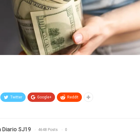
Twitter
Google+
ReddIt
 Diario SJ19
4648 Posts
0